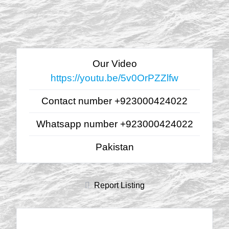
Our Video
https://youtu.be/5v0OrPZZlfw
Contact number +923000424022
Whatsapp number +923000424022
Pakistan
Report Listing